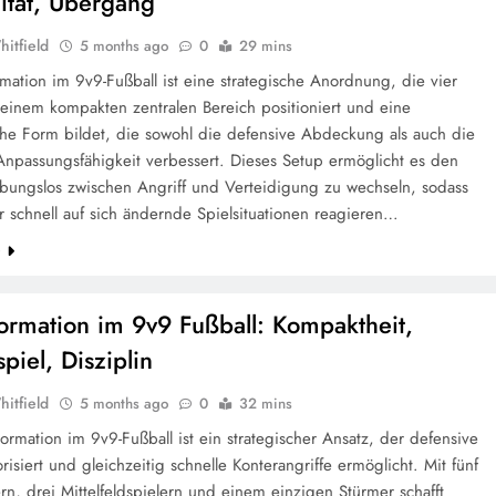
lität, Übergang
hitfield
5 months ago
0
29 mins
mation im 9v9-Fußball ist eine strategische Anordnung, die vier
 einem kompakten zentralen Bereich positioniert und eine
che Form bildet, die sowohl die defensive Abdeckung als auch die
Anpassungsfähigkeit verbessert. Dieses Setup ermöglicht es den
ibungslos zwischen Angriff und Verteidigung zu wechseln, sodass
r schnell auf sich ändernde Spielsituationen reagieren…
e
Formation im 9v9 Fußball: Kompaktheit,
piel, Disziplin
hitfield
5 months ago
0
32 mins
Formation im 9v9-Fußball ist ein strategischer Ansatz, der defensive
orisiert und gleichzeitig schnelle Konterangriffe ermöglicht. Mit fünf
rn, drei Mittelfeldspielern und einem einzigen Stürmer schafft