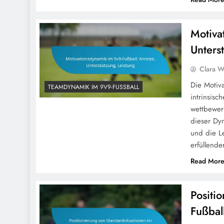
Motiva
Unters
Clara W
Die Motiv
TEAMDYNAMIK IM 9V9-FUSSBALL
intrinsisc
wettbewer
dieser Dy
und die Le
erfüllende
Read Mor
Positi
Fußbal