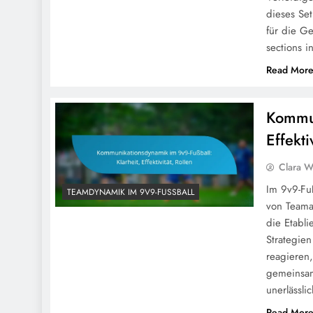
dieses Se
für die G
sections i
Read Mor
Kommun
Effekti
Clara W
Im 9v9-Fu
TEAMDYNAMIK IM 9V9-FUSSBALL
von Teama
die Etabl
Strategien
reagieren,
gemeinsam
unerlässl
Read Mor