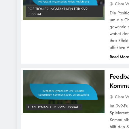
Clara W
POSITIONIERUNGSTAKTIKEN FÜR 9V9
Die Positi
FUSSBALL
um die Ch
gewährlei
wobei der
ihre Effek
effektive
Read Mor
Feedba
Kommun
Clara W
Im 9v9-Fu
TEAMDYNAMIK IM 9V9-FUSSBALL
Spieleren
Kommunika
hilft den 