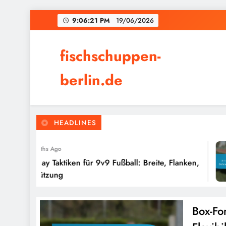
Skip
9:06:22 PM
19/06/2026
to
content
fischschuppen-
berlin.de
HEADLINES
4 Months Ago
Wing Play Taktiken für 9v9 Fußball: Breite, Flanken,
Unterstützung
Box-Fo