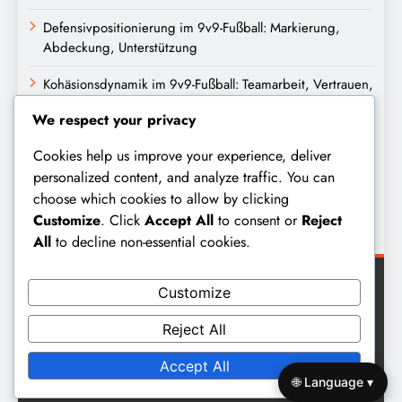
Defensivpositionierung im 9v9-Fußball: Markierung,
Abdeckung, Unterstützung
Kohäsionsdynamik im 9v9-Fußball: Teamarbeit, Vertrauen,
Zusammenarbeit
We respect your privacy
Archiv
Cookies help us improve your experience, deliver
personalized content, and analyze traffic. You can
choose which cookies to allow by clicking
February 2026
Customize
. Click
Accept All
to consent or
Reject
January 2026
All
to decline non-essential cookies.
Customize
Reject All
Digital Newspaper - Multipurpose News WordPress Theme
Accept All
2026. Powered By
BlazeThemes
.
🌐 Language ▾